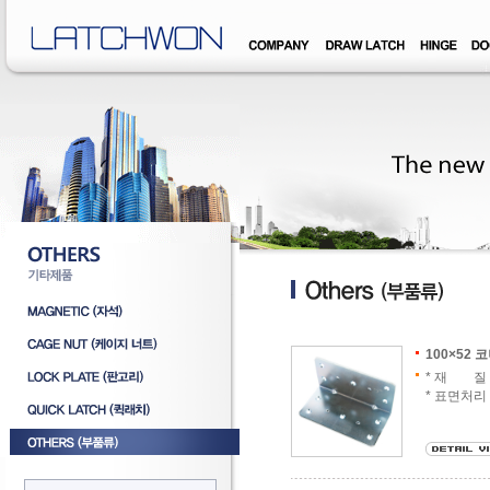
�덊럹�댁� �쒖옉 誘몃옒�쒖뒪��
100×52
* 재 질 :
* 표면처리