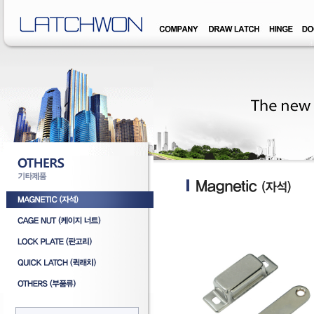
�덊럹�댁� �쒖옉 誘몃옒�쒖뒪��