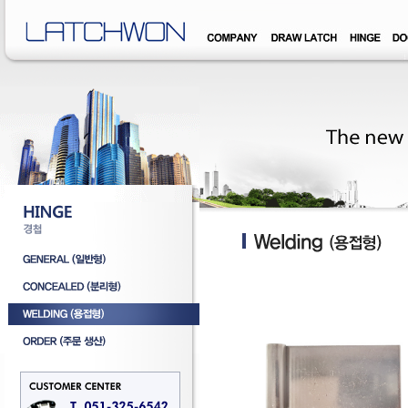
�덊럹�댁� �쒖옉 誘몃옒�쒖뒪��