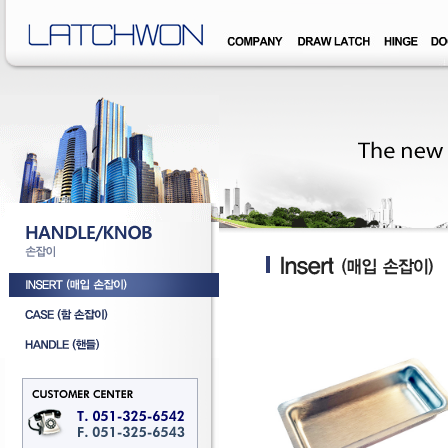
�덊럹�댁� �쒖옉 誘몃옒�쒖뒪��