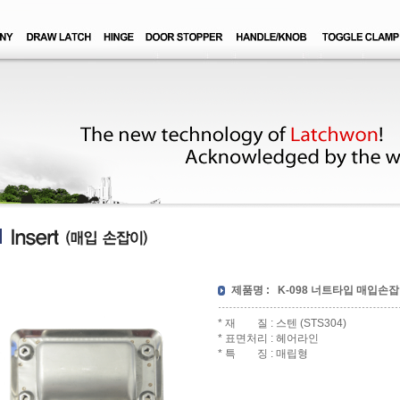
제품명 :
K-098 너트타입 매입손
* 재 질 : 스텐 (STS304)
* 표면처리 : 헤어라인
* 특 징 : 매립형