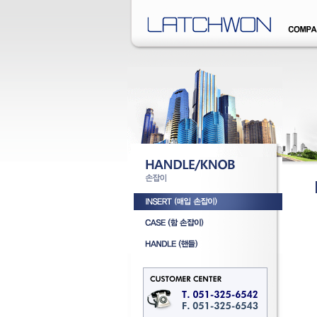
�덊럹�댁� �쒖옉 誘몃옒�쒖뒪��