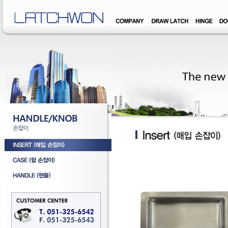
�덊럹�댁� �쒖옉 誘몃옒�쒖뒪��