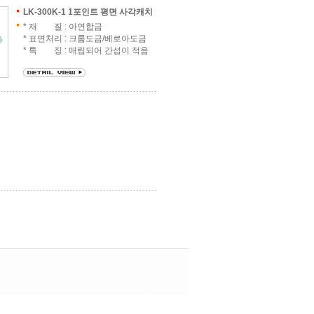
LK-300K-1 1포인트 평면 사각캐치
* 재 질 : 아연합금
* 표면처리 : 크롬도금/베로아도금
* 특 징 : 매립되어 간섭이 적음