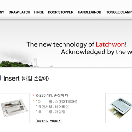
K-230 매입손잡이 대
* 재 질 : 스텐(STS304)
* 표면처리 : 헤어라인
* 특 징 : 매립형