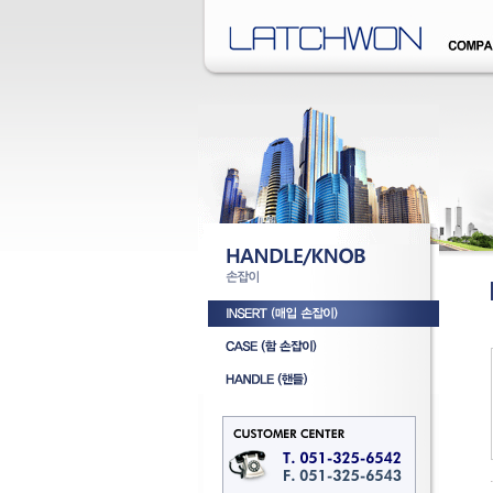
�덊럹�댁� �쒖옉 誘몃옒�쒖뒪��